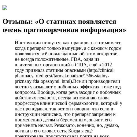
Отзывы: «О статинах появляется
очень противоречивая информация»
Инструкции пишутся, как правило, на тот момент,
когда препарат только выпущен, а с каждым годом
появляются всё новые данные об этом лекарстве,
не всегда положительные. FDA, одна из
влиятельных организаций в США, ещё в 2012
году признала статины опасными (http://clinical-
pharmacy. ru/digest/farmakonadzor/1566-statiny-
priznany-fda-opasnymi. html).Все ли производители
честно указывают о побочных эффектах, тоже под
вопросом. Вообще, когда речь заходит о побочных
действиях лекарств, всегда вспоминаю слова
профессора клинической фармакологии, который у
нас преподавал, так вот он говорил, что если в
инструкции написано, что препарат запрещен к
применению детям и беременным, значит, его
применять нельзя. Резковато, конечно, но, думаю,
логика в его словах есть. Когда я ещё
практиковала, присутствовала почти на всех