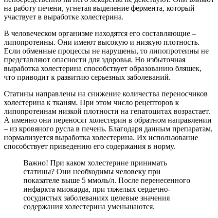
на работу печени, угнетая выделение фермента, который
участвует в выработке холестерина.
В человеческом организме находятся его составляющие –
липопротеины. Они имеют высокую и низкую плотность.
Если обменные процессы не нарушены, то липопротеины не
представляют опасности для здоровья. Но избыточная
выработка холестерина способствует образованию бляшек,
что приводит к развитию серьезных заболеваний.
Статины направлены на снижение количества переносчиков
холестерина к тканям. При этом число рецепторов к
липопротеинам низкой плотности на гепатоцитах возрастает.
А именно они переносят холестерин в обратном направлении
– из кровяного русла в печень. Благодаря данным препаратам,
нормализуется выработка холестерина. Их использование
способствует приведению его содержания в норму.
Важно! При каком холестерине принимать
статины? Они необходимы человеку при
показателе выше 5 ммоль/л. После перенесенного
инфаркта миокарда, при тяжелых сердечно-
сосудистых заболеваниях целевые значения
содержания холестерина уменьшаются.