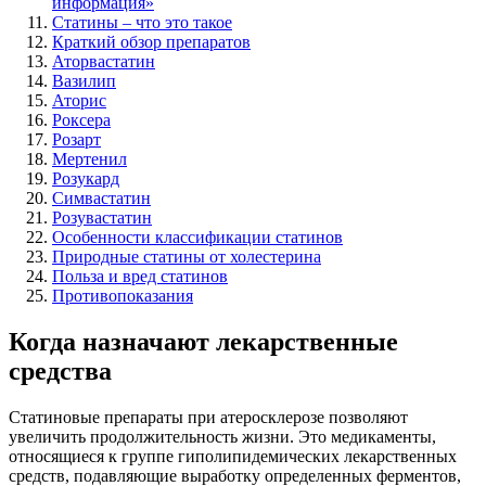
информация»
Статины – что это такое
Краткий обзор препаратов
Аторвастатин
Вазилип
Аторис
Роксера
Розарт
Мертенил
Розукард
Симвастатин
Розувастатин
Особенности классификации статинов
Природные статины от холестерина
Польза и вред статинов
Противопоказания
Когда назначают лекарственные
средства
Статиновые препараты при атеросклерозе позволяют
увеличить продолжительность жизни. Это медикаменты,
относящиеся к группе гиполипидемических лекарственных
средств, подавляющие выработку определенных ферментов,