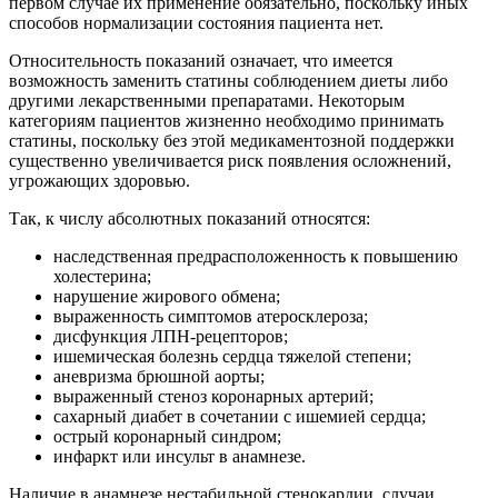
первом случае их применение обязательно, поскольку иных
способов нормализации состояния пациента нет.
Относительность показаний означает, что имеется
возможность заменить статины соблюдением диеты либо
другими лекарственными препаратами. Некоторым
категориям пациентов жизненно необходимо принимать
статины, поскольку без этой медикаментозной поддержки
существенно увеличивается риск появления осложнений,
угрожающих здоровью.
Так, к числу абсолютных показаний относятся:
наследственная предрасположенность к повышению
холестерина;
нарушение жирового обмена;
выраженность симптомов атеросклероза;
дисфункция ЛПН-рецепторов;
ишемическая болезнь сердца тяжелой степени;
аневризма брюшной аорты;
выраженный стеноз коронарных артерий;
сахарный диабет в сочетании с ишемией сердца;
острый коронарный синдром;
инфаркт или инсульт в анамнезе.
Наличие в анамнезе нестабильной стенокардии, случаи