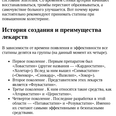
состояние эпителия. Со временем стенки артерий начинают
восстанавливаться, тромбы перестают образовываться, а
самочувствие больного улучшается. Вот почему врачи
настоятельно рекомендуют принимать статины при
повышенном холестерине.
История создания и преимущества
лекарств
В зависимости от времени появления и эффективности все
статины делятся на группы (на данный момент их четыре).
Первое поколение . Первым препаратом был
«Ловастатин» (другие названия — «Кардиостатин»,
«Холетар»). Вслед за ним вышел «Симвастатин»
(«Овенкор», «Синкард», «Вазилип», «Зокор»).
Второе поколение . Представителем этих лекарств
является «Флувастатин».
Третье поколение . К ним относятся такие средства, как
«Аторвастатин» и «Церистатин».
Четвертое поколение . Последние разработки в этой
области — «Питавастатин» и «Розувастатин». Именно
их считают самыми эффективными и безопасными
средствами.