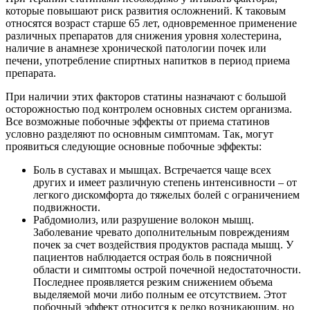
которые повышают риск развития осложнений. К таковым
относятся возраст старше 65 лет, одновременное применение
различных препаратов для снижения уровня холестерина,
наличие в анамнезе хронической патологии почек или
печени, употребление спиртных напитков в период приема
препарата.
При наличии этих факторов статины назначают с большой
осторожностью под контролем основных систем организма.
Все возможные побочные эффекты от приема статинов
условно разделяют по основным симптомам. Так, могут
проявиться следующие основные побочные эффекты:
Боль в суставах и мышцах. Встречается чаще всех
других и имеет различную степень интенсивности – от
легкого дискомфорта до тяжелых болей с ограничением
подвижности.
Рабдомиолиз, или разрушение волокон мышц.
Заболевание чревато дополнительным повреждениям
почек за счет воздействия продуктов распада мышц. У
пациентов наблюдается острая боль в поясничной
области и симптомы острой почечной недостаточности.
Последнее проявляется резким снижением объема
выделяемой мочи либо полным ее отсутствием. Этот
побочный эффект относится к редко возникающим, но