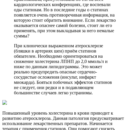
кардиологических конференциях, где воспевали
оды статинам. Но в последние годы о статинах
появляется очень противоречивая информация, на
которую стоит обратить внимание. Если лекарство
оказывается опаснее самой болезни, стоит ли его
применять, при этом выкладывая за него немалые
суммы?
При клинически выраженном атеросклерозе
(бляшки в артериях шеи) приём статинов
обязателен. Необходимо ориентироваться на
снижение холестерина ЛПНП до 2,0 ммоль/л и
ниже по данным липидограммы. Это может
реально предупредить опасные сердечно-
сосудистые осложения (инсульт, инфаркт
миокарда). Бояться побочных эффектов статинов
не следует, они редки и в подавляющем
большинстве случаев легко устранимы.
Повышенный уровень холестерина в крови приводит к
развитию атеросклероза. Данная патология предусматривает
использование лекарственных препаратов. Начинается
терапия с применения статинов. Они помогают снизить